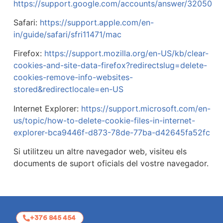
https://support.google.com/accounts/answer/32050
Safari:
https://support.apple.com/en-
in/guide/safari/sfri11471/mac
Firefox:
https://support.mozilla.org/en-US/kb/clear-
cookies-and-site-data-firefox?redirectslug=delete-
cookies-remove-info-websites-
stored&redirectlocale=en-US
Internet Explorer:
https://support.microsoft.com/en-
us/topic/how-to-delete-cookie-files-in-internet-
explorer-bca9446f-d873-78de-77ba-d42645fa52fc
Si utilitzeu un altre navegador web, visiteu els
documents de suport oficials del vostre navegador.
C. Prat
+376 845 454