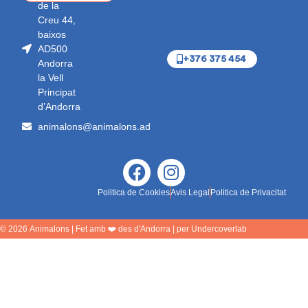
de la
Creu 44,
baixos
AD500
+376 375 454
Andorra
la Vell
Principat
d’Andorra
animalons@animalons.ad
Politica de Cookies
Avis Legal
Politica de Privacitat
© 2026
Animalons
| Fet amb ❤️ des d'Andorra | per
Undercoverlab